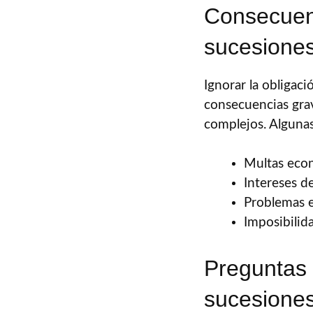
Consecuenc
sucesione
Ignorar la obligac
consecuencias gra
complejos. Algunas
Multas econ
Intereses d
Problemas en
Imposibilid
Preguntas 
sucesione