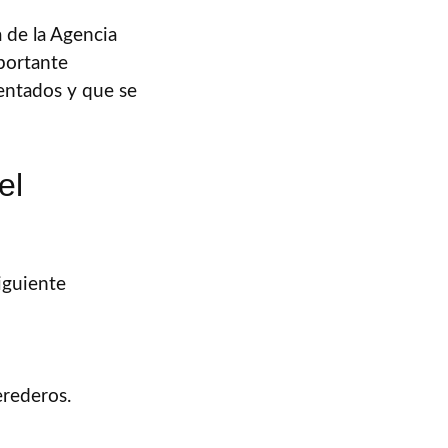
 de la Agencia
mportante
entados y que se
el
siguiente
erederos.