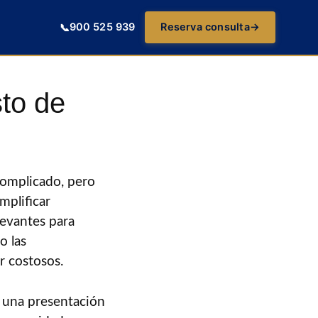
900 525 939
Reserva consulta
→
📞
to de
complicado, pero
mplificar
levantes para
o las
r costosos.
a una presentación