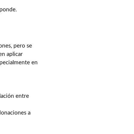
sponde.
ones, pero se
en aplicar
specialmente en
lación entre
donaciones a