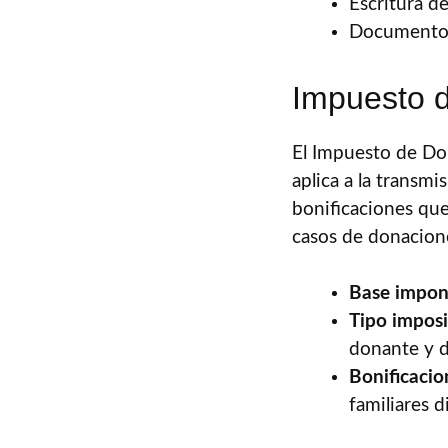
Escritura de
Documentos 
Impuesto 
El Impuesto de Don
aplica a la transm
bonificaciones qu
casos de donacione
Base impon
Tipo imposi
donante y d
Bonificacio
familiares d