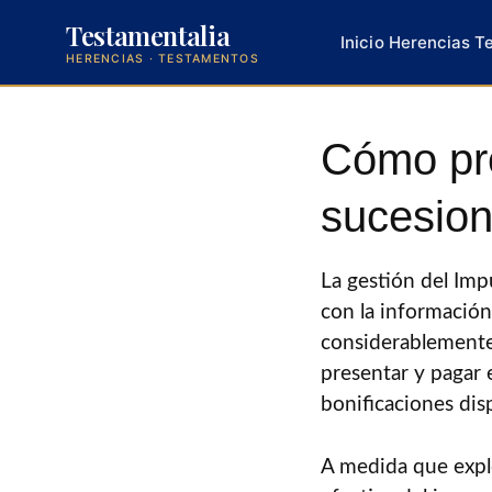
Testamentalia
Inicio
Herencias
T
HERENCIAS · TESTAMENTOS
Saltar
al
Cómo pre
contenido
sucesion
La gestión del Im
con la información
considerablemente.
presentar y pagar 
bonificaciones dis
A medida que explo