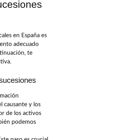
ucesiones
cales en España es
miento adecuado
tinuación, te
tiva.
 sucesiones
ormación
el causante y los
r de los activos
ambién podemos
Este paso es crucial