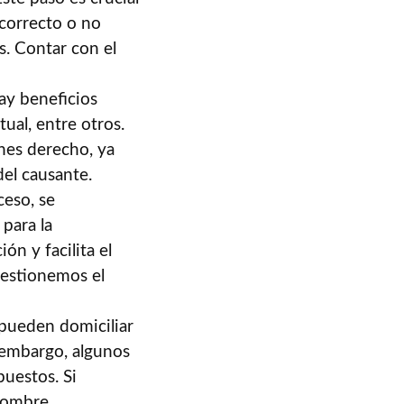
ncorrecto o no
s. Contar con el
ay beneficios
tual, entre otros.
enes derecho, ya
del causante.
ceso, se
para la
n y facilita el
gestionemos el
 pueden domiciliar
 embargo, algunos
uestos. Si
nombre.