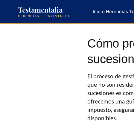
Testamentalia
Inicio
Herencias
T
HERENCIAS · TESTAMENTOS
Saltar
al
Cómo pre
contenido
sucesion
El proceso de gest
que no son residen
sucesiones es comp
ofrecemos una guí
impuesto, asegura
disponibles.