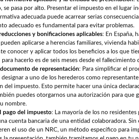
 se pasa por alto. Presentar el impuesto en el lugar i
normativa adecuada puede acarrear serias consecuencia
to adecuado es fundamental para evitar problemas.
 reducciones y bonificaciones aplicables
: En España, h
 pueden aplicarse a herencias familiares, vivienda habi
te conocer y aplicar todos los beneficios a los que ti
 para hacerlo es de seis meses desde el fallecimiento 
 documento de representación
: Para simplificar el pro
designar a uno de los herederos como representante 
n del impuesto. Esto permite hacer una única declaració
mbién puedes otorgarnos una autorización para que 
tu nombre.
l pago del impuesto
: La mayoría de los no residentes
una cuenta bancaria de una entidad colaboradora. Sin
eren el uso de un NRC, un método específico para imp
 la presentación, también tramitamos el pago en tu 