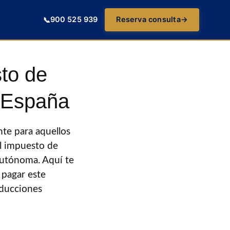
900 525 939
Reserva consulta
→
📞
to de
n España
te para aquellos
el impuesto de
autónoma. Aquí te
pagar este
educciones