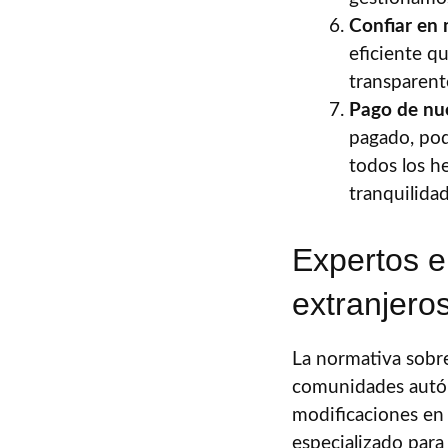
Confiar en
eficiente q
transparent
Pago de nu
pagado, pod
todos los he
tranquilida
Expertos e
extranjero
La normativa sobre
comunidades autón
modificaciones en 
especializado para