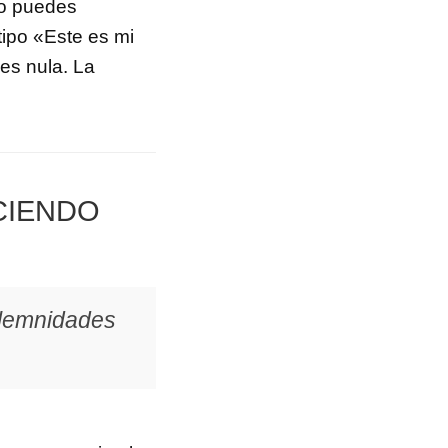
No puedes
tipo «Este es mi
 es nula. La
ACIENDO
olemnidades