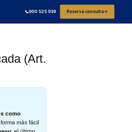
900 525 939
Reserva consulta
→
📞
ada (Art.
ces como
 forma más fácil
uevo
: el último