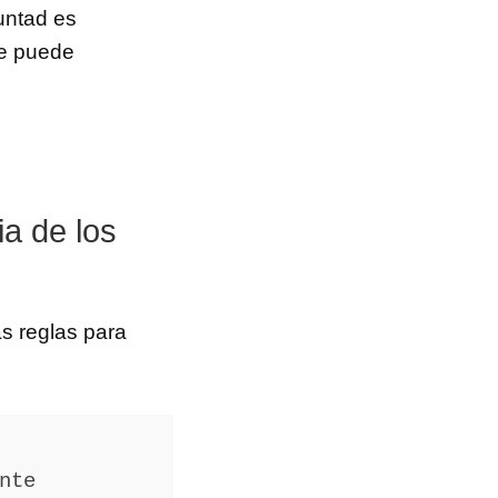
luntad es
se puede
ia de los
as reglas para
nte