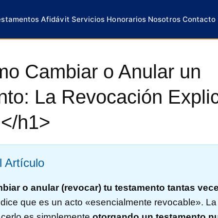
estamentos
Afidávit
Servicios
Honorarios
Nosotros
Contacto
o Cambiar o Anular un
to: La Revocación Explic
)</h1>
 Artículo
iar o anular (revocar) tu testamento tantas ve
y dice que es un acto «esencialmente revocable». La
hacerlo es simplemente
otorgando un testamento n