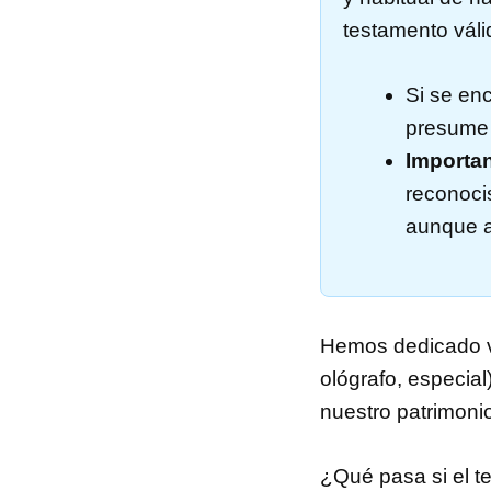
testamento váli
Si se enc
presume q
Importan
reconoci
aunque a
Hemos dedicado va
ológrafo, especial
nuestro patrimoni
¿Qué pasa si el t