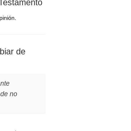
 Testamento
pinión.
biar de
ente
 de no