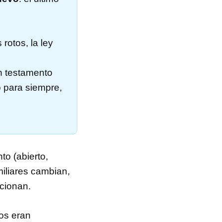
rotos, la ley
n testamento
o para siempre,
o (abierto,
miliares cambian,
cionan.
os eran