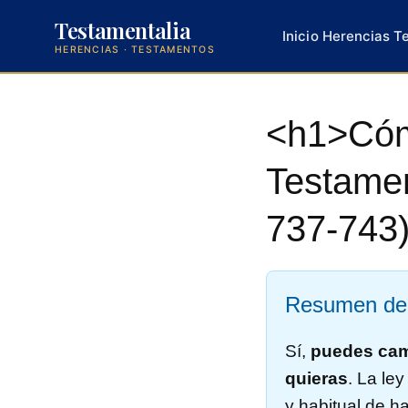
Testamentalia
Inicio
Herencias
T
HERENCIAS · TESTAMENTOS
Saltar
al
<h1>Cóm
contenido
Testamen
737-743
Resumen del
Sí,
puedes camb
quieras
. La le
y habitual de 