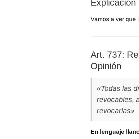
Explicación
Vamos a ver qué im
Art. 737: R
Opinión
«Todas las d
revocables, 
revocarlas»
En lenguaje llano