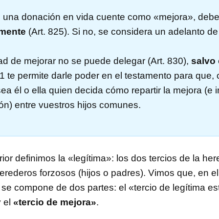
 una donación en vida cuente como «mejora», debes
mente
(Art. 825). Si no, se considera un adelanto de 
tad de mejorar no se puede delegar (Art. 830),
salvo
31 te permite darle poder en el testamento para que,
sea él o ella quien decida cómo repartir la mejora (e i
ión) entre vuestros hijos comunes.
rior definimos la «legítima»: los dos tercios de la her
erederos forzosos (hijos o padres). Vimos que, en e
a se compone de dos partes: el «tercio de legítima est
y el
«tercio de mejora»
.