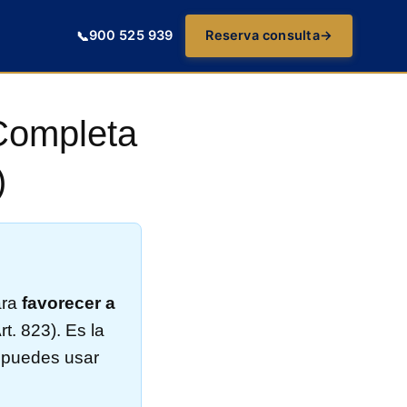
900 525 939
Reserva consulta
→
📞
Completa
)
ara
favorecer a
t. 823). Es la
o puedes usar