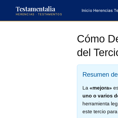
Testamentalia
Inicio
Herencias
T
HERENCIAS · TESTAMENTOS
Saltar
al
Cómo Dej
contenido
del Terc
Resumen del
La
«mejora»
es
uno o varios d
herramienta leg
este tercio par