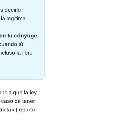
 decirlo
la legítima
 en tu cónyuge
.
 cuando tú
ncluso la libre
encia que la ley
l caso de tener
ricta» (reparto