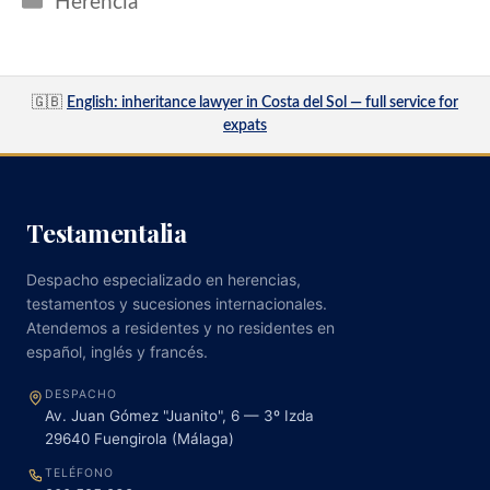
Herencia
🇬🇧
English: inheritance lawyer in Costa del Sol — full service for
expats
Testamentalia
Despacho especializado en herencias,
testamentos y sucesiones internacionales.
Atendemos a residentes y no residentes en
español, inglés y francés.
DESPACHO
Av. Juan Gómez "Juanito", 6 — 3º Izda
29640
Fuengirola
(
Málaga
)
TELÉFONO