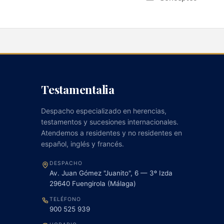
Testamentalia
Despacho especializado en herencias,
testamentos y sucesiones internacionales.
Atendemos a residentes y no residentes en
español, inglés y francés.
DESPACHO
Av. Juan Gómez "Juanito", 6 — 3º Izda
29640
Fuengirola
(
Málaga
)
TELÉFONO
900 525 939