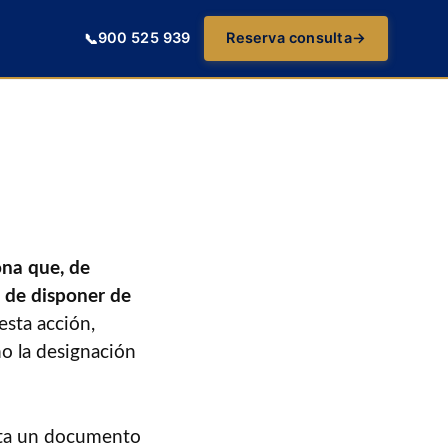
900 525 939
Reserva consulta
→
📞
ona que, de
o de disponer de
esta acción,
mo la designación
acta un documento