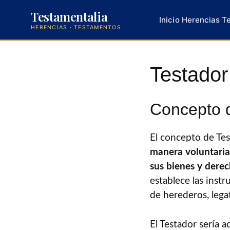
Testamentalia
Inicio
Herencias
T
HERENCIAS · TESTAMENTOS
Saltar
al
Testador
contenido
Concepto 
El concepto de Tes
manera voluntaria 
sus bienes y derec
establece las inst
de herederos, lega
El Testador sería 