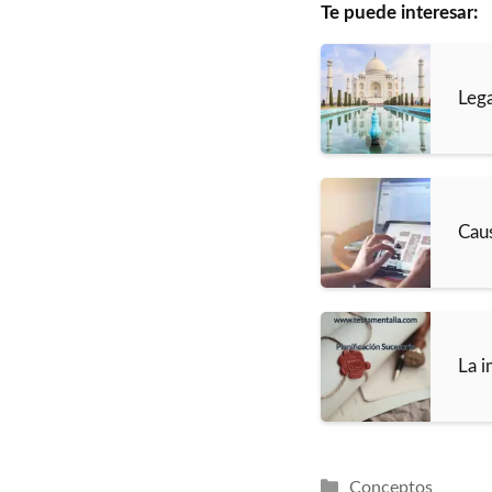
Te puede interesar:
Lega
Cau
La i
Categorías
Conceptos