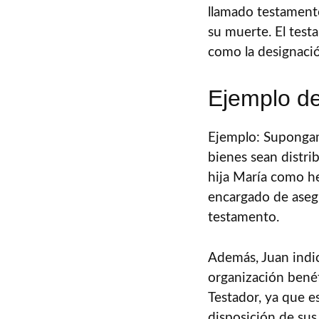
llamado testament
su muerte. El test
como la designaci
Ejemplo de
Ejemplo: Supongam
bienes sean distri
hija María como he
encargado de asegu
testamento.
Además, Juan indi
organización benéf
Testador, ya que es
disposición de sus