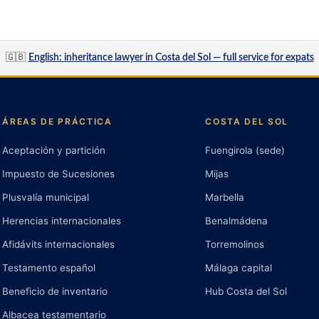
🇬🇧
English: inheritance lawyer in Costa del Sol — full service for expats
ÁREAS DE PRÁCTICA
COSTA DEL SOL
Aceptación y partición
Fuengirola (sede)
Impuesto de Sucesiones
Mijas
Plusvalía municipal
Marbella
Herencias internacionales
Benalmádena
Afidávits internacionales
Torremolinos
Testamento español
Málaga capital
Beneficio de inventario
Hub Costa del Sol
Albacea testamentario