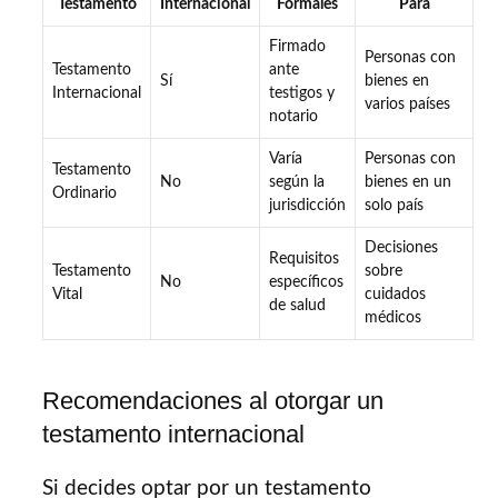
Testamento
Internacional
Formales
Para
Firmado
Personas con
Testamento
ante
Sí
bienes en
Internacional
testigos y
varios países
notario
Varía
Personas con
Testamento
No
según la
bienes en un
Ordinario
jurisdicción
solo país
Decisiones
Requisitos
Testamento
sobre
No
específicos
Vital
cuidados
de salud
médicos
Recomendaciones al otorgar un
testamento internacional
Si decides optar por un testamento