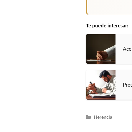
Te puede interesar:
Acep
Pret
Categorías
Herencia