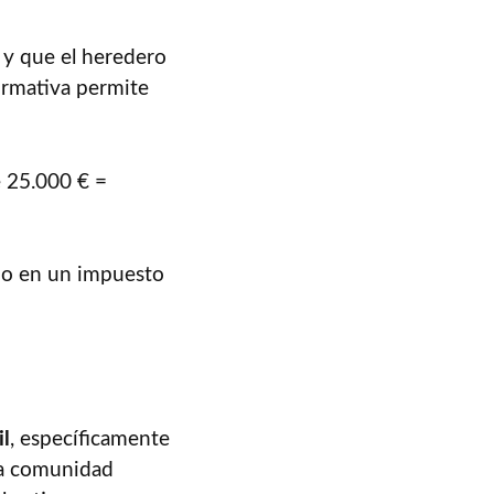
 y que el heredero
ormativa permite
e 25.000 € =
ndo en un impuesto
il
, específicamente
ada comunidad