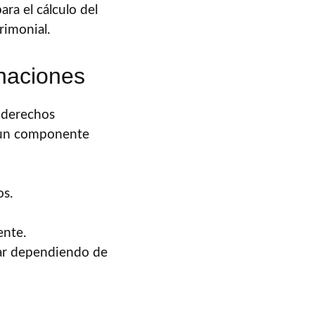
ara el cálculo del
rimonial.
naciones
y derechos
es un componente
os.
ente.
iar dependiendo de