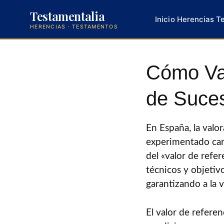
Testamentalia
Inicio
Herencias
T
HERENCIAS · TESTAMENTOS
Saltar
al
Cómo Val
contenido
de Suce
En España, la valo
experimentado camb
del «valor de refer
técnicos y objetiv
garantizando a la v
El valor de referen