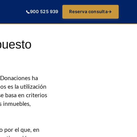
900 525 939
Reserva consulta
→
📞
puesto
y Donaciones ha
 es la utilización
e basa en criterios
es inmuebles,
io por el que, en